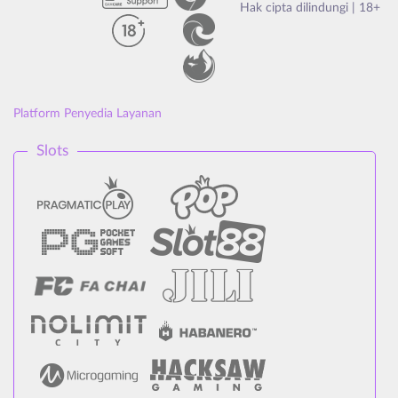
Hak cipta dilindungi | 18+
Platform Penyedia Layanan
Slots