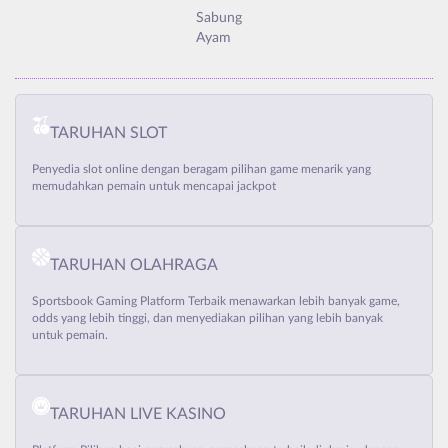
Sabung
Ayam
TARUHAN SLOT
Penyedia slot online dengan beragam pilihan game menarik yang
memudahkan pemain untuk mencapai jackpot
TARUHAN OLAHRAGA
Sportsbook Gaming Platform Terbaik menawarkan lebih banyak game,
odds yang lebih tinggi, dan menyediakan pilihan yang lebih banyak
untuk pemain.
TARUHAN LIVE KASINO