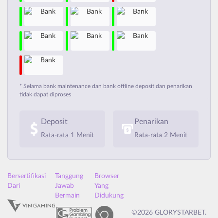
* Selama bank maintenance dan bank offline deposit dan penarikan
tidak dapat diproses
Deposit
Penarikan
Rata-rata 1 Menit
Rata-rata 2 Menit
Bersertifikasi
Tanggung
Browser
Dari
Jawab
Yang
Bermain
Didukung
©2026 GLORYSTARBET.