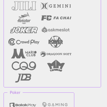
Poker