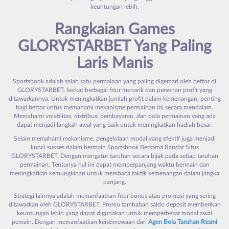
keuntungan lebih.
Rangkaian Games
GLORYSTARBET
Yang Paling
Laris Manis
Sportsbook adalah salah satu permainan yang paling digemari oleh bettor di
GLORYSTARBET, berkat berbagai fitur menarik dan persenan profit yang
ditawarkannya. Untuk meningkatkan jumlah profit dalam kemenangan, penting
bagi bettor untuk memahami mekanisme permainan ini secara mendalam.
Memahami volatilitas, distribusi pembayaran, dan pola permainan yang ada
dapat menjadi langkah awal yang baik untuk meningkatkan hadiah besar.
Selain memahami mekanisme, pengelolaan modal yang efektif juga menjadi
kunci sukses dalam bermain Sportsbook Bersama Bandar Situs
GLORYSTARBET. Dengan mengatur taruhan secara bijak pada setiap taruhan
permainan, Tentunya hal ini dapat memperpanjang waktu bermain dan
meningkatkan kemungkinan untuk membaca taktik kemenangan dalam jangka
panjang.
Strategi lainnya adalah memanfaatkan fitur bonus atau promosi yang sering
ditawarkan oleh GLORYSTARBET. Promo tambahan saldo deposit memberikan
keuntungan lebih yang dapat digunakan untuk memperbesar modal awal
pemain. Dengan memanfaatkan keistimewaan dari
Agen Bola Taruhan Resmi