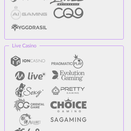
Live Casino