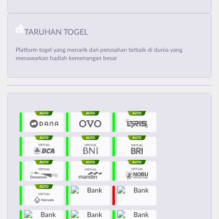
TARUHAN TOGEL
Platform togel yang menarik dari perusahan terbaik di dunia yang
menawarkan hadiah kemenangan besar