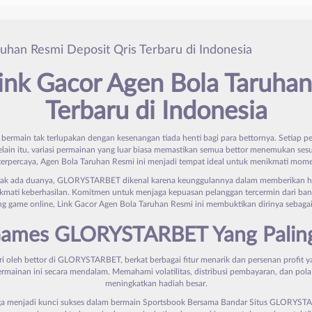
han Resmi Deposit Qris Terbaru di Indonesia
k Gacor Agen Bola Taruhan
Terbaru di Indonesia
main tak terlupakan dengan kesenangan tiada henti bagi para bettornya. Setiap perm
Selain itu, variasi permainan yang luar biasa memastikan semua bettor menemukan s
 terpercaya, Agen Bola Taruhan Resmi ini menjadi tempat ideal untuk menikmati mome
ak ada duanya, GLORYSTARBET dikenal karena keunggulannya dalam memberikan hasil 
mati keberhasilan. Komitmen untuk menjaga kepuasan pelanggan tercermin dari banyak
dang game online, Link Gacor Agen Bola Taruhan Resmi ini membuktikan dirinya sebag
Games
GLORYSTARBET
Yang Palin
ri oleh bettor di GLORYSTARBET, berkat berbagai fitur menarik dan persenan profit 
ainan ini secara mendalam. Memahami volatilitas, distribusi pembayaran, dan pola
meningkatkan hadiah besar.
ga menjadi kunci sukses dalam bermain Sportsbook Bersama Bandar Situs GLORYSTAR