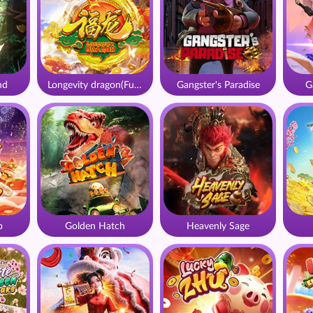
nd
Longevity dragon(Fulong)
Gangster's Paradise
G
p
Golden Hatch
Heavenly Sage