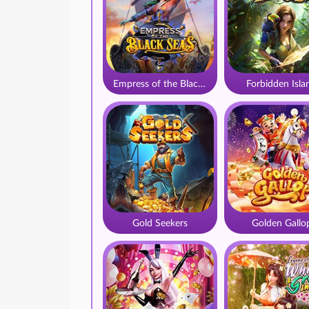
Empress of the Black Seas
Forbidden Isla
Gold Seekers
Golden Gallo