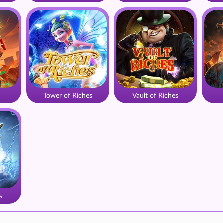
Tower of Riches
Vault of Riches
s