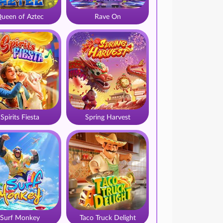
ueen of Aztec
Rave On
Spirits Fiesta
Spring Harvest
Surf Monkey
Taco Truck Delight