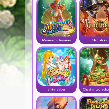
Mermaid's Treasure
Gladiators
Bikini Babes