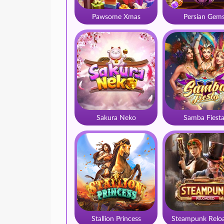
Pawsome Xmas
Persian Gem
Sakura Neko
Samba Fiest
Stallion Princess
Steampunk Relo