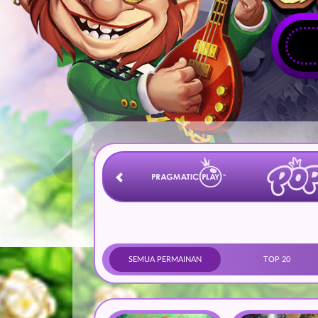
SEMUA PERMAINAN
TOP 20