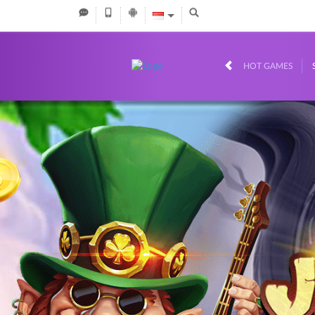
HOT GAMES