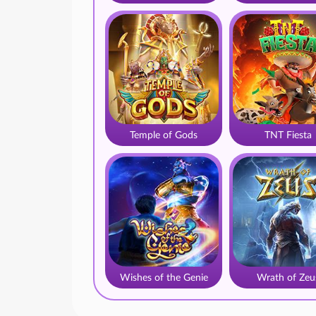
Temple of Gods
TNT Fiesta
Wishes of the Genie
Wrath of Zeu