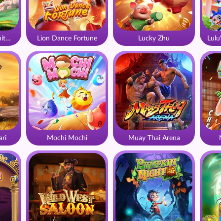
Legend of the White and Green Snake
Lion Dance Fortune
Lucky Zhu
ri
Mochi Mochi
Muay Thai Arena