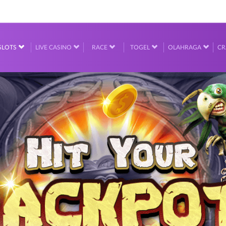
SLOTS
LIVE CASINO
RACE
TOGEL
OLAHRAGA
CR