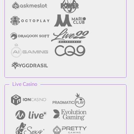
Live Casino