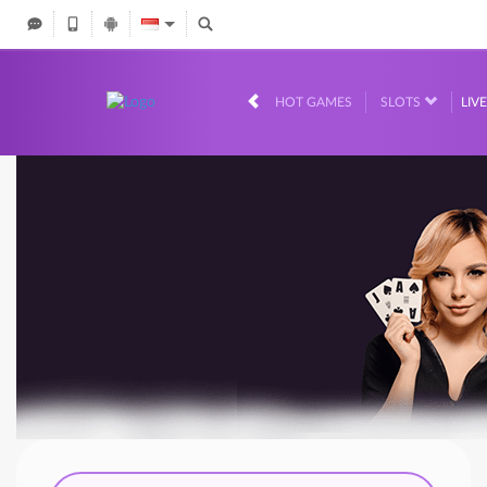
HOT GAMES
SLOTS
LIV