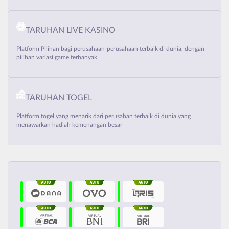
TARUHAN LIVE KASINO
Platform Pilihan bagi perusahaan-perusahaan terbaik di dunia, dengan
pilihan variasi game terbanyak
TARUHAN TOGEL
Platform togel yang menarik dari perusahan terbaik di dunia yang
menawarkan hadiah kemenangan besar