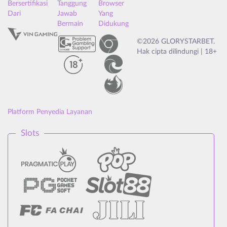
Bersertifikasi
Tanggung
Browser
Dari
Jawab
Yang
Bermain
Didukung
©2026 GLORYSTARBET.
Hak cipta dilindungi | 18+
Platform Penyedia Layanan
Slots