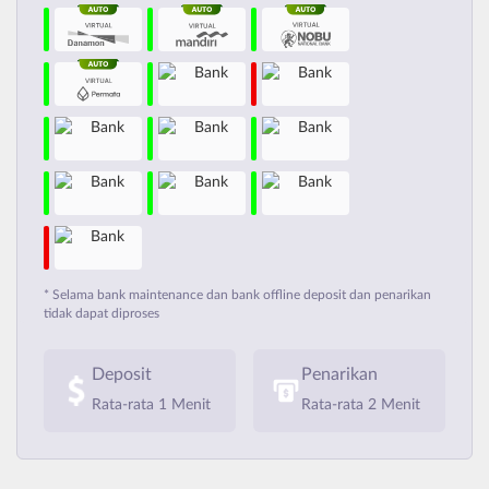
* Selama bank maintenance dan bank offline deposit dan penarikan
tidak dapat diproses
Deposit
Penarikan
Rata-rata 1 Menit
Rata-rata 2 Menit