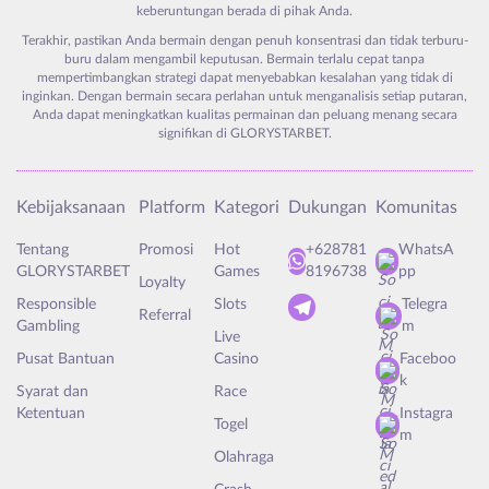
keberuntungan berada di pihak Anda.
Terakhir, pastikan Anda bermain dengan penuh konsentrasi dan tidak terburu-
buru dalam mengambil keputusan. Bermain terlalu cepat tanpa
mempertimbangkan strategi dapat menyebabkan kesalahan yang tidak di
inginkan. Dengan bermain secara perlahan untuk menganalisis setiap putaran,
Anda dapat meningkatkan kualitas permainan dan peluang menang secara
signifikan di GLORYSTARBET.
Kebijaksanaan
Platform
Kategori
Dukungan
Komunitas
Tentang
Promosi
Hot
+628781
WhatsA
GLORYSTARBET
Games
8196738
pp
Loyalty
Responsible
Slots
Telegra
Referral
Gambling
m
Live
Pusat Bantuan
Casino
Faceboo
k
Syarat dan
Race
Ketentuan
Instagra
Togel
m
Olahraga