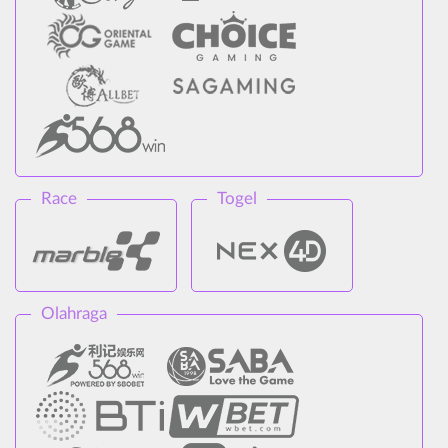
Race
Togel
Olahraga