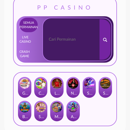
PP CASINO
SEMUA
PERMAINAN
LIVE
CASINO
CRASH
GAME
Gates of Olympus Roulette
Color Game Bonanza
Live Casino Lobby
Nexus Lounge
Spaceman
Slot88 High Flyer
Big Bass Crash
Sweet Bonanza Candyland
Mega Wheel
Amazing Baccarat