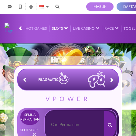
MASUK
DAFTA
IDR
12,686,780,
HOT GAMES
SLOTS
LIVE CASINO
RACE
TOGE
VPOWER
SEMUA
PERMAINAN
SLOTS
TOP
20