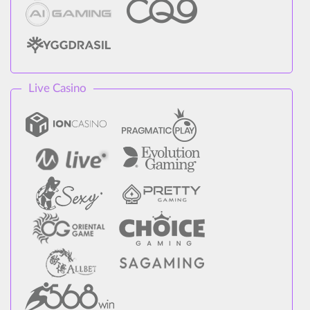
Live Casino