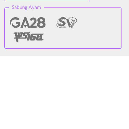
Sabung Ayam