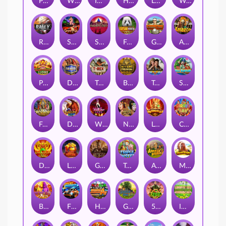
Peace&Long Life
Wild Chuco
ICELAND
Happy Prosperous
Laura
Water Margin
Rally
Striper Night
Sahara Gold
Fortune Panda
Golden Tour
Amazon
Prosperous Lions
Dragon
T-REX
Boy King
Top Gun
Sea Captain
Feng Shen
Dragon City
Wild Fox
NvXia
LongTengHuXiao2
Circus
Dragon Gold
Lucky Fortune
Glorious Rome
Triple Twister
African Wildlife
Magic Totem
Buffalo Gold
Fire of Route 66
Highway King
GoldenTree
5 Kings
Irish Luck