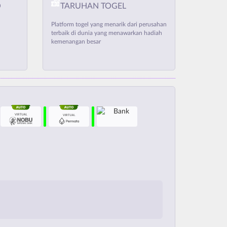
O
TARUHAN TOGEL
Platform togel yang menarik dari perusahan
terbaik di dunia yang menawarkan hadiah
kemenangan besar