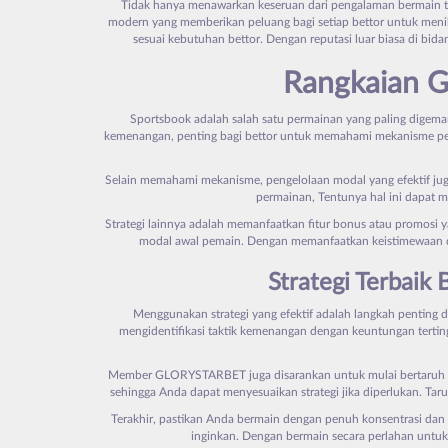
Tidak hanya menawarkan keseruan dari pengalaman bermain t
modern yang memberikan peluang bagi setiap bettor untuk menik
sesuai kebutuhan bettor. Dengan reputasi luar biasa di bi
Rangkaian 
Sportsbook adalah salah satu permainan yang paling digema
kemenangan, penting bagi bettor untuk memahami mekanisme perm
Selain memahami mekanisme, pengelolaan modal yang efektif ju
permainan, Tentunya hal ini dapat
Strategi lainnya adalah memanfaatkan fitur bonus atau promos
modal awal pemain. Dengan memanfaatkan keistimewaan 
Strategi Terbai
Menggunakan strategi yang efektif adalah langkah penti
mengidentifikasi taktik kemenangan dengan keuntungan terti
Member GLORYSTARBET juga disarankan untuk mulai bertaruh da
sehingga Anda dapat menyesuaikan strategi jika diperlukan. Tar
Terakhir, pastikan Anda bermain dengan penuh konsentrasi dan
inginkan. Dengan bermain secara perlahan untu