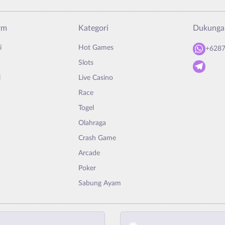
rm
Kategori
Dukunga
i
Hot Games
+628
Slots
l
Live Casino
Race
Togel
Olahraga
Crash Game
Arcade
Poker
Sabung Ayam