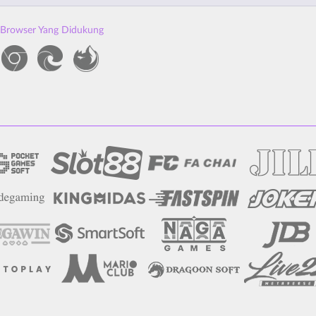
Browser Yang Didukung