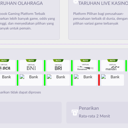
ARUHAN OLAHRAGA
TARUHAN LIVE KASIN
book Gaming Platform Terbaik
Platform Pilihan bagi perusahaan-
rkan lebih banyak game, odds yang
perusahaan terbaik di dunia, dengan
tinggi, dan menyediakan pilihan yang
pilihan variasi game terbanyak
banyak untuk pemain.
arikan tidak dapat diproses
Penarikan
Rata-rata 2 Menit