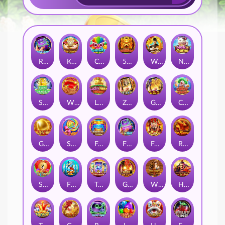
Rave Jump Mobile
Kronos
Chicky Parm Parm
5 God beasts
Watah Master Turbo
Neko Gems
Super Power Bank
Wheel Money
Lucky Neko New Year
Zeus M
Gu Gu Gu M
Crazy Crazy
Golden Eggs
So Sweet
Fortune Totem
Fly Out
Fa Cai Shen M
Red Phoenix
Six Gacha
Fishing King
Turn & Earn
Good Fortune M
WILD BOUNTY 2
Hero of the 3 Kingdoms - Cao Cao