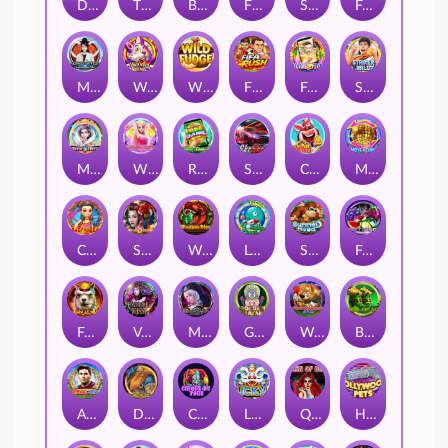
Disco Piggy
The Chicken House
Burning Xi-You
Fire777
Sky Lantern
Football Fever M
Monkey Office Legend
Wonderland
Wild Fudge
FIFA RUSH
Football Fever
Striker WILD
Mirror Mirror
Wild Disco Night
Rave Jump 2 M
Skr Skr
Coin Spinner
Move n' Jump
Crazy Nuozha
Sakura Legend
Wan Bao Dino
Lonely Planet
Summer Mood
Fruit King II
Funny Alpaca
Vampire Kiss
Magic World
Golden Mayan
World Cup Russia 2018
Boots Of Luck
All Star Team
Dragon Hunters
Cirque de fous
Lucky 3
Queen Of Dead
Hollywood Pets