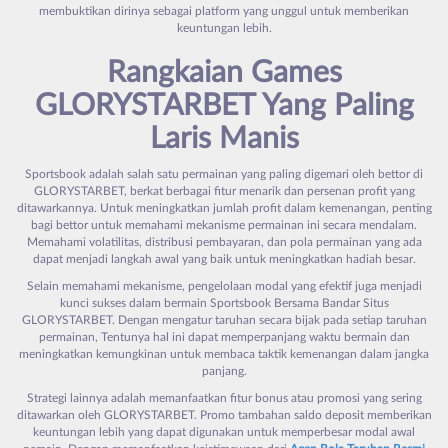
membuktikan dirinya sebagai platform yang unggul untuk memberikan
keuntungan lebih.
Rangkaian Games
GLORYSTARBET
Yang Paling
Laris Manis
Sportsbook adalah salah satu permainan yang paling digemari oleh bettor di
GLORYSTARBET, berkat berbagai fitur menarik dan persenan profit yang
ditawarkannya. Untuk meningkatkan jumlah profit dalam kemenangan, penting
bagi bettor untuk memahami mekanisme permainan ini secara mendalam.
Memahami volatilitas, distribusi pembayaran, dan pola permainan yang ada
dapat menjadi langkah awal yang baik untuk meningkatkan hadiah besar.
Selain memahami mekanisme, pengelolaan modal yang efektif juga menjadi
kunci sukses dalam bermain Sportsbook Bersama Bandar Situs
GLORYSTARBET. Dengan mengatur taruhan secara bijak pada setiap taruhan
permainan, Tentunya hal ini dapat memperpanjang waktu bermain dan
meningkatkan kemungkinan untuk membaca taktik kemenangan dalam jangka
panjang.
Strategi lainnya adalah memanfaatkan fitur bonus atau promosi yang sering
ditawarkan oleh GLORYSTARBET. Promo tambahan saldo deposit memberikan
keuntungan lebih yang dapat digunakan untuk memperbesar modal awal