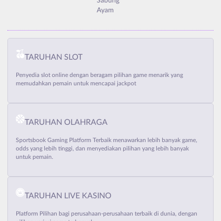
Sabung
Ayam
TARUHAN SLOT
Penyedia slot online dengan beragam pilihan game menarik yang
memudahkan pemain untuk mencapai jackpot
TARUHAN OLAHRAGA
Sportsbook Gaming Platform Terbaik menawarkan lebih banyak game,
odds yang lebih tinggi, dan menyediakan pilihan yang lebih banyak
untuk pemain.
TARUHAN LIVE KASINO
Platform Pilihan bagi perusahaan-perusahaan terbaik di dunia, dengan