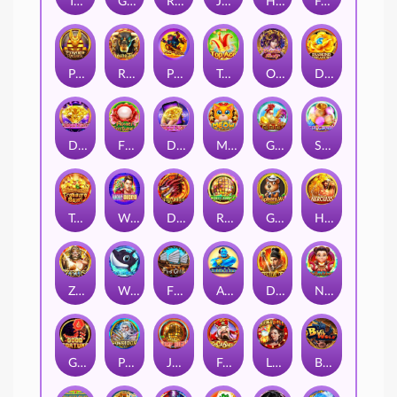
Top Ace 2
Gu Gu Gu2
Rave Jump
Jewel Luxury
Happy Rich Year
Fruit King
Pyramid Raider
Running Toro
Pig Of Luck
Top Ace
Oriental Beauty
Diamond Treasure
Disco Night
Flower Fortunes
Disco Night M
Meow
Gu Gu Gu 3
Six Candy
Treasure Bowl
Wolf Disco
Dragon Heart
Rave Jump 2
Gophers War
Hercules
Zeus
Water World
Fire Chibi
Aladdin's lamp
Detective Dee 2
Ne Zha Advent
Good Fortune
Poseidon
Jump High
Fa Cai Shen2
Lucky Boxes
Big Wolf