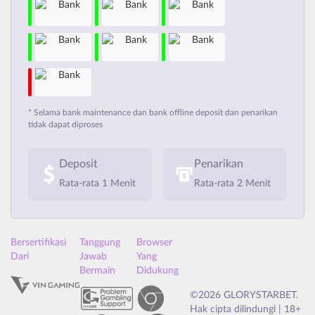
* Selama bank maintenance dan bank offline deposit dan penarikan
tidak dapat diproses
Deposit
Penarikan
Rata-rata 1 Menit
Rata-rata 2 Menit
Bersertifikasi
Tanggung
Browser
Dari
Jawab
Yang
Bermain
Didukung
©2026 GLORYSTARBET.
Hak cipta dilindungi | 18+