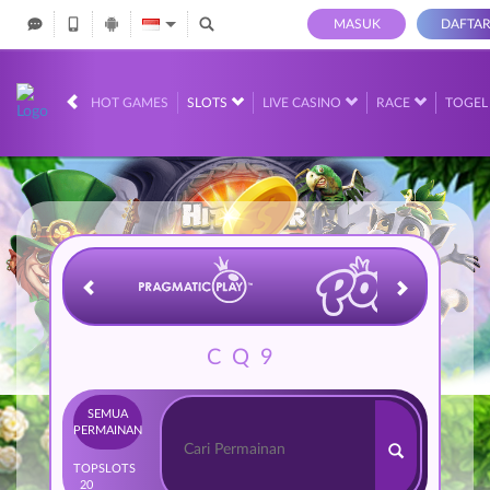
MASUK
DAFTA
IDR
12,663,841,
HOT GAMES
SLOTS
LIVE CASINO
RACE
TOGE
CQ9
SEMUA
PERMAINAN
TOP
SLOTS
20