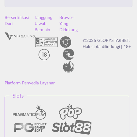
Bersertifikasi
Tanggung
Browser
Dari
Jawab
Yang
Bermain
Didukung
©2026 GLORYSTARBET.
Hak cipta dilindungi | 18+
Platform Penyedia Layanan
Slots