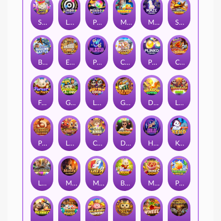
Sweet Scratch
Limbo Rainbow
Plinko Rainbow
Mines
Maze Classic
Sky Mission
Bricks Battle
Egypt Gem Scratch
Plinko Neon
Cookie Fiesta
Plinko Classic
Chili Fiesta
Forest Tea Party
Golden Clover
Lucky Drop: Coco 2
Gold Rush: Wild Dig
Dragon Tower
Lucky Drop-Coco
Plinko Gold Rush
Lucky Drop-GongXiFaChai
Cave Bingo
Diamonds
Hilo Neon
Keno
Lucky Drop-Olympus
Mines Raider
Multi Hilo
Bunny Run
Mines Cookie
Paradise Hilo