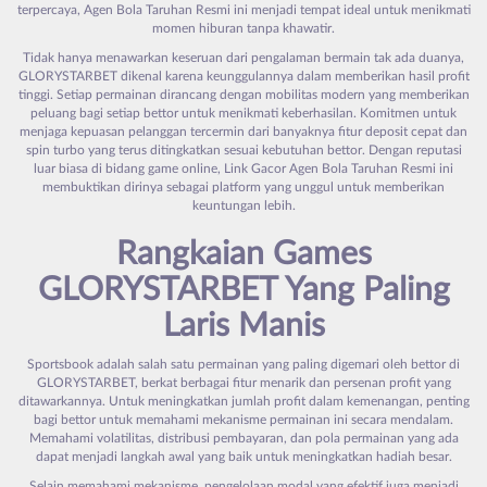
terpercaya, Agen Bola Taruhan Resmi ini menjadi tempat ideal untuk menikmati
momen hiburan tanpa khawatir.
Tidak hanya menawarkan keseruan dari pengalaman bermain tak ada duanya,
GLORYSTARBET dikenal karena keunggulannya dalam memberikan hasil profit
tinggi. Setiap permainan dirancang dengan mobilitas modern yang memberikan
peluang bagi setiap bettor untuk menikmati keberhasilan. Komitmen untuk
menjaga kepuasan pelanggan tercermin dari banyaknya fitur deposit cepat dan
spin turbo yang terus ditingkatkan sesuai kebutuhan bettor. Dengan reputasi
luar biasa di bidang game online, Link Gacor Agen Bola Taruhan Resmi ini
membuktikan dirinya sebagai platform yang unggul untuk memberikan
keuntungan lebih.
Rangkaian Games
GLORYSTARBET
Yang Paling
Laris Manis
Sportsbook adalah salah satu permainan yang paling digemari oleh bettor di
GLORYSTARBET, berkat berbagai fitur menarik dan persenan profit yang
ditawarkannya. Untuk meningkatkan jumlah profit dalam kemenangan, penting
bagi bettor untuk memahami mekanisme permainan ini secara mendalam.
Memahami volatilitas, distribusi pembayaran, dan pola permainan yang ada
dapat menjadi langkah awal yang baik untuk meningkatkan hadiah besar.
Selain memahami mekanisme, pengelolaan modal yang efektif juga menjadi