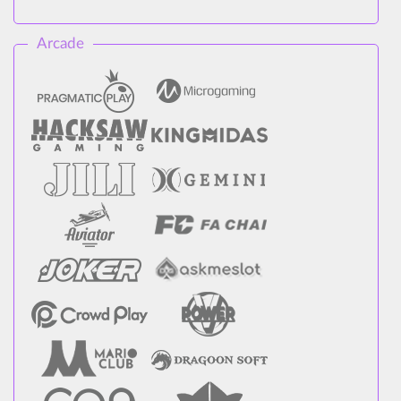
Arcade