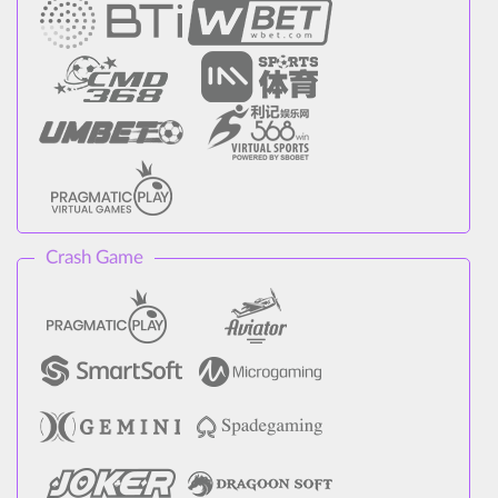
Crash Game