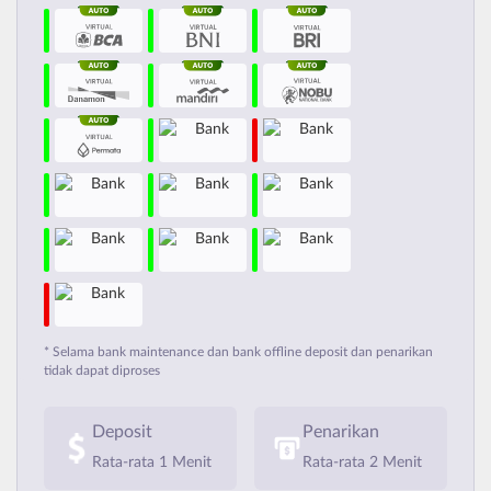
* Selama bank maintenance dan bank offline deposit dan penarikan
tidak dapat diproses
Deposit
Penarikan
Rata-rata 1 Menit
Rata-rata 2 Menit