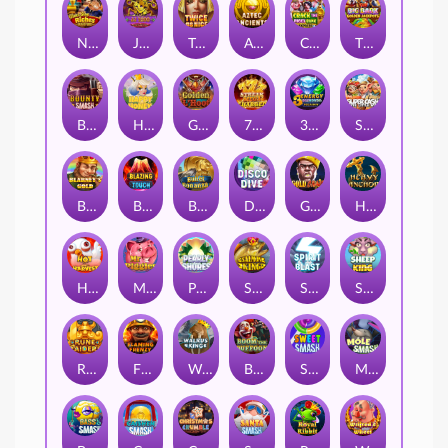
Next Stop Riches Hold & Win
JJ 1000: Hold & Win
Twice as Nice
Aztec Ancients
Crack the Piggy Bank Express
The Big Bark: Golden Jackpots
Bounty Smash
Happy Honey
Golden L'Hoot
777 Streak: Megacharged
3 Energy Diamonds: Hold & Win
Super Cash: Three Little Wins
Blarney's Gold
Blazing Touch
Bullet Bonanza
Disco Dive
Gold Chain
Heavy Anchor
Hot Harvest
Mr Piggles
Pearly Shores
Salmon King
Spirit Blast
Sheep King
Rune Raiders
Flaming Frenzy
Walrus King
Boom the Buffoon
Sweet Smash
Mole Smash