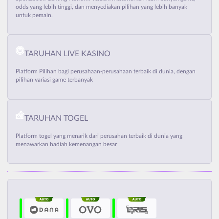
odds yang lebih tinggi, dan menyediakan pilihan yang lebih banyak
untuk pemain.
TARUHAN LIVE KASINO
Platform Pilihan bagi perusahaan-perusahaan terbaik di dunia, dengan
pilihan variasi game terbanyak
TARUHAN TOGEL
Platform togel yang menarik dari perusahan terbaik di dunia yang
menawarkan hadiah kemenangan besar