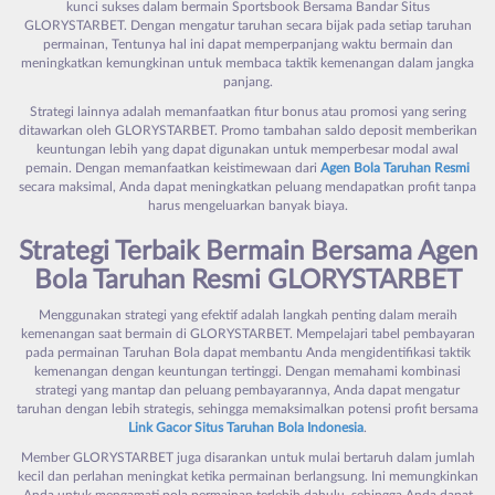
kunci sukses dalam bermain Sportsbook Bersama Bandar Situs
GLORYSTARBET. Dengan mengatur taruhan secara bijak pada setiap taruhan
permainan, Tentunya hal ini dapat memperpanjang waktu bermain dan
meningkatkan kemungkinan untuk membaca taktik kemenangan dalam jangka
panjang.
Strategi lainnya adalah memanfaatkan fitur bonus atau promosi yang sering
ditawarkan oleh GLORYSTARBET. Promo tambahan saldo deposit memberikan
keuntungan lebih yang dapat digunakan untuk memperbesar modal awal
pemain. Dengan memanfaatkan keistimewaan dari
Agen Bola Taruhan Resmi
secara maksimal, Anda dapat meningkatkan peluang mendapatkan profit tanpa
harus mengeluarkan banyak biaya.
Strategi Terbaik Bermain Bersama Agen
Bola Taruhan Resmi GLORYSTARBET
Menggunakan strategi yang efektif adalah langkah penting dalam meraih
kemenangan saat bermain di GLORYSTARBET. Mempelajari tabel pembayaran
pada permainan Taruhan Bola dapat membantu Anda mengidentifikasi taktik
kemenangan dengan keuntungan tertinggi. Dengan memahami kombinasi
strategi yang mantap dan peluang pembayarannya, Anda dapat mengatur
taruhan dengan lebih strategis, sehingga memaksimalkan potensi profit bersama
Link Gacor Situs Taruhan Bola Indonesia
.
Member GLORYSTARBET juga disarankan untuk mulai bertaruh dalam jumlah
kecil dan perlahan meningkat ketika permainan berlangsung. Ini memungkinkan
Anda untuk mengamati pola permainan terlebih dahulu, sehingga Anda dapat