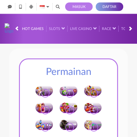
MASUK
DAFTAR
HOT GAMES
SLOTS
LIVE CASINO
RACE
TOGEL
Permainan
i
i
i
i
i
i
i
i
i