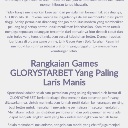
momen hiburan tanpa khawatir.
Tidak hanya menawarkan keseruan dari pengalaman bermain tak ada duanya,
GLORYSTARBET dikenal karena keunggulannya dalam memberikan hasil profit
tinggi. Setiap permainan dirancang dengan mobilitas modern yang memberikan
peluang bagi setiap bettor untuk menikmati keberhasilan. Komitmen untuk
menjaga kepuasan pelanggan tercermin dari banyaknya fitur deposit cepat dan
spin turbo yang terus ditingkatkan sesuai kebutuhan bettor. Dengan reputasi
luar biasa di bidang game online, Link Gacor Agen Bola Taruhan Resmi ini
membuktikan dirinya sebagai platform yang unggul untuk memberikan
keuntungan lebih.
Rangkaian Games
GLORYSTARBET
Yang Paling
Laris Manis
Sportsbook adalah salah satu permainan yang paling digemari oleh bettor di
GLORYSTARBET, berkat berbagai fitur menarik dan persenan profit yang
ditawarkannya. Untuk meningkatkan jumlah profit dalam kemenangan, penting
bagi bettor untuk memahami mekanisme permainan ini secara mendalam.
Memahami volatilitas, distribusi pembayaran, dan pola permainan yang ada
dapat menjadi langkah awal yang baik untuk meningkatkan hadiah besar.
Selain memahami mekanisme, pengelolaan modal yang efektif juga menjadi