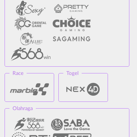
Race
Togel
Olahraga