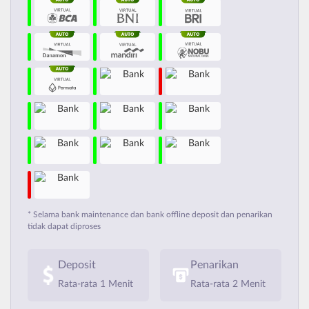
* Selama bank maintenance dan bank offline deposit dan penarikan
tidak dapat diproses
Deposit
Penarikan
Rata-rata 1 Menit
Rata-rata 2 Menit